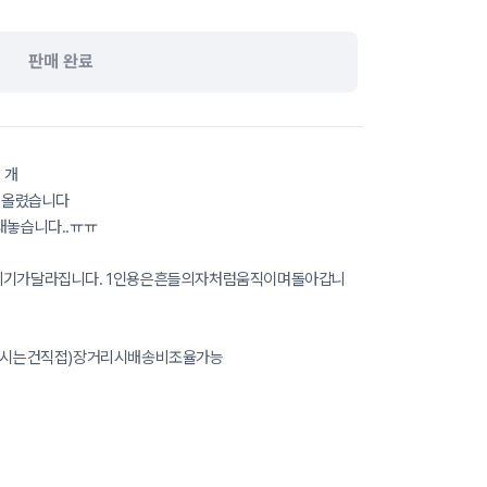
판매 완료
 개
진올렸습니다
놓습니다..ㅠㅠ
기가달라집니다. 1인용은흔들의자처럼움직이며돌아갑니
기시는건직접)장거리시배송비조율가능