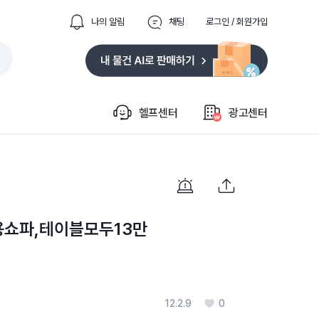
나의 알림
채팅
로그인 / 회원가입
헬프센터
광고센터
용쇼파,테이블모두13만
12.2.9
0