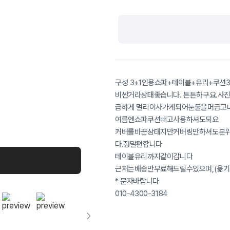
구성 3+1인용쇼파+테이블+유리+쿠션3
비싼거라상태좋습니다. 튼튼하구요.사
급하게 멀리이사가게되어눈물을머금고내
여름엔쇼파쿠션빼고사용하셔도되요
커버를바꾼상태지만커버링만하셔도분위
다.정말편합니다
테이블유리까지같이갑니다
근처는배송만무료해드릴수있으며,(옮
* 문자바랍니다
010-4300-3184