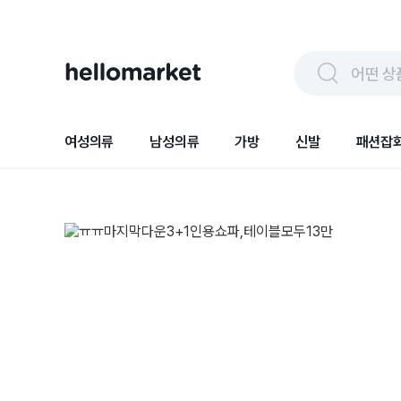
어떤 상
여성의류
남성의류
가방
신발
패션잡