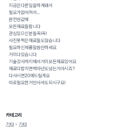
지금은다른일을하게돼서
필요가없어져서...
완전싼값에
모든재료들팝니다
관심있으신분들꼭!꼭!
사진못찍은재료들도많습니다
필요하신제품말씀만하세요
거의다있습니다
기술강사까지해서거의모든재료있어요
재료다합치면백마넌도넘는거아시죠?
다사시면20에드릴게요
따로필요한거만사셔도되시구요!
카테고리
기타
기타