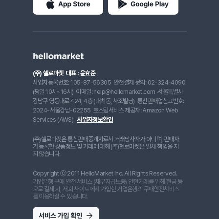
(주) 헬로마켓
대표 : 윤효준
사업자등록번호: 105-87-56305
안전결제 문의: 02-324-4090
(평일 10시~16시)
이메일: help@hellomarket.com
서울특별시
강남구 영동대로 424, 4층 (대치동, 사조빌딩)
통신판매업신고번호:
2024-서울강남-02255
호스팅서비스 제공자: Amazon Web
Services (AWS)
사업자정보확인
(주)헬로마켓은 통신판매중개자로서 거래당사자가 아니며, 판매자
가 등록한 상품정보 및 거래에 대해 (주)헬로마켓은 일체 책임을 지
지 않습니다.
Copyright ⓒ 2011 HelloMarket Inc. All Rights Reserved.
기업은행 구매 안전 서비스 (채무지급보증) 안전거래를 위해 현금 등
으로 결제 시, 저희 사이트에서 가입한 기업은행의 구매안전서비스
를 이용하실 수 있습니다.