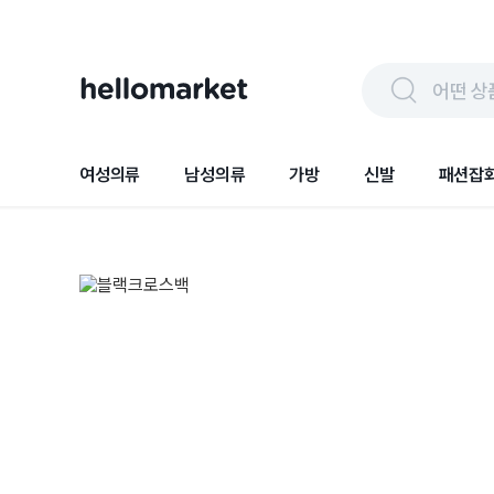
어떤 상
여성의류
남성의류
가방
신발
패션잡