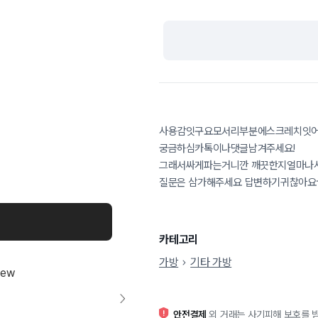
사용감잇구요모서리부분에스크레치잇
궁금하심카톡이나댓글남겨주세요!
그래서싸게파는거니깐 깨끗한지얼마나
질문은 삼가해주세요 답변하기귀찮아요
카테고리
가방
기타 가방
안전결제
외 거래는 사기피해 보호를 받