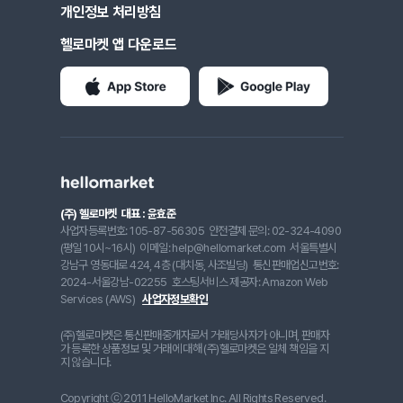
개인정보 처리방침
헬로마켓 앱 다운로드
(주) 헬로마켓
대표 : 윤효준
사업자등록번호: 105-87-56305
안전결제 문의: 02-324-4090
(평일 10시~16시)
이메일: help@hellomarket.com
서울특별시
강남구 영동대로 424, 4층 (대치동, 사조빌딩)
통신판매업신고번호:
2024-서울강남-02255
호스팅서비스 제공자: Amazon Web
Services (AWS)
사업자정보확인
(주)헬로마켓은 통신판매중개자로서 거래당사자가 아니며, 판매자
가 등록한 상품정보 및 거래에 대해 (주)헬로마켓은 일체 책임을 지
지 않습니다.
Copyright ⓒ 2011 HelloMarket Inc. All Rights Reserved.