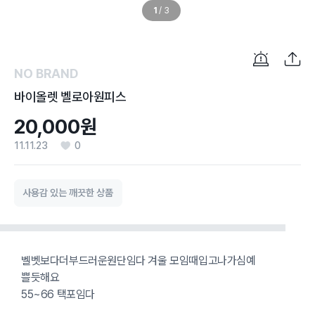
1
/
3
NO BRAND
바이올렛 벨로아원피스
20,000원
11.11.23
0
사용감 있는 깨끗한 상품
벨벳보다더부드러운원단임다 겨울 모임때입고나가심예
쁠듯해요
55~66 택포임다