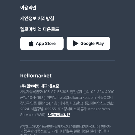
이용약관
개인정보 처리방침
헬로마켓 앱 다운로드
(주) 헬로마켓
대표 : 윤효준
사업자등록번호: 105-87-56305
안전결제 문의: 02-324-4090
(평일 10시~16시)
이메일: help@hellomarket.com
서울특별시
강남구 영동대로 424, 4층 (대치동, 사조빌딩)
통신판매업신고번호:
2024-서울강남-02255
호스팅서비스 제공자: Amazon Web
Services (AWS)
사업자정보확인
(주)헬로마켓은 통신판매중개자로서 거래당사자가 아니며, 판매자
가 등록한 상품정보 및 거래에 대해 (주)헬로마켓은 일체 책임을 지