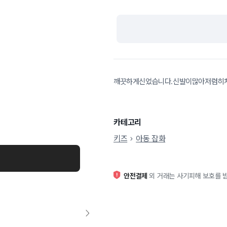
깨끗하게신었습니다.신발이많아저렴히
카테고리
키즈
아동 잡화
안전결제
외 거래는 사기피해 보호를 받