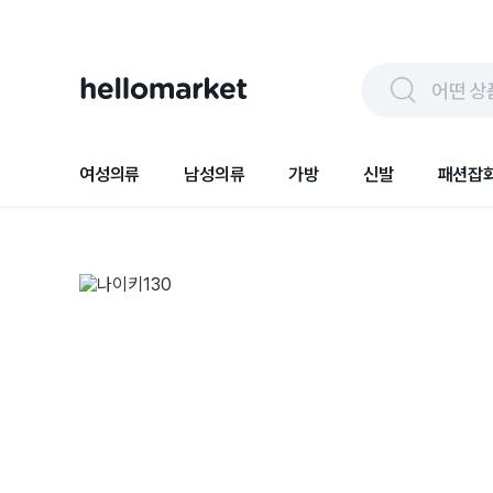
어떤 상
여성의류
남성의류
가방
신발
패션잡