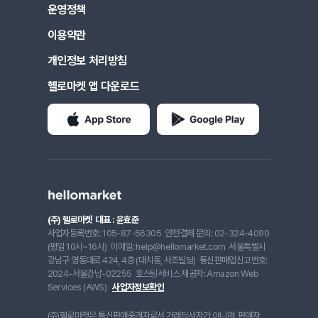
운영정책
이용약관
개인정보 처리방침
헬로마켓 앱 다운로드
(주) 헬로마켓
대표 : 윤효준
사업자등록번호: 105-87-56305
안전결제 문의: 02-324-4090
(평일 10시~16시)
이메일: help@hellomarket.com
서울특별시
강남구 영동대로 424, 4층 (대치동, 사조빌딩)
통신판매업신고번호:
2024-서울강남-02255
호스팅서비스 제공자: Amazon Web
Services (AWS)
사업자정보확인
(주)헬로마켓은 통신판매중개자로서 거래당사자가 아니며, 판매자