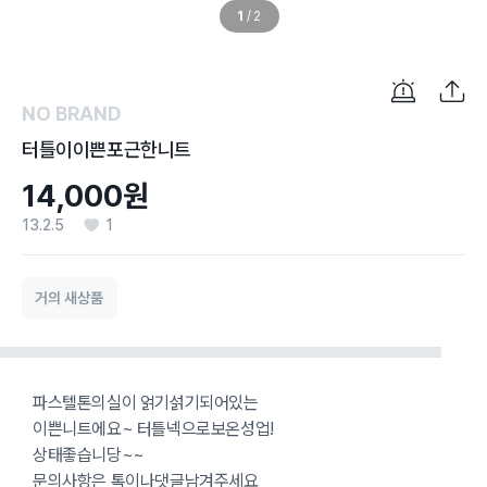
1
/
2
NO BRAND
터틀이이쁜포근한니트
14,000원
13.2.5
1
거의 새상품
파스텔톤의실이 얽기섥기되어있는
이쁜니트에요~ 터틀넥으로보온성업!
상태좋습니당~~
문의사항은 톡이나댓글남겨주세요