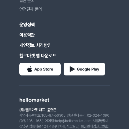
일반 문의
안전결제 문의
운영정책
이용약관
개인정보 처리방침
헬로마켓 앱 다운로드
(주) 헬로마켓
대표 : 윤효준
사업자등록번호: 105-87-56305
안전결제 문의: 02-324-4090
(평일 10시~16시)
이메일: help@hellomarket.com
서울특별시
강남구 영동대로 424, 4층 (대치동, 사조빌딩)
통신판매업신고번호: