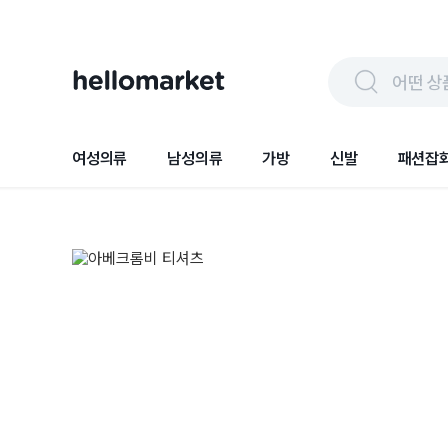
어떤 상
여성의류
남성의류
가방
신발
패션잡