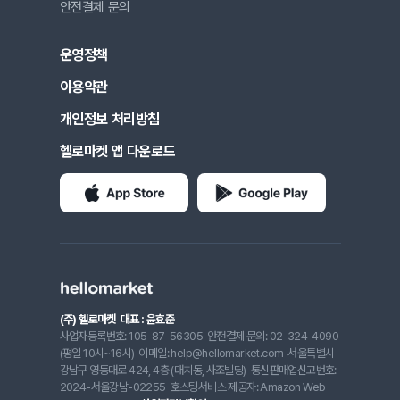
안전결제 문의
운영정책
이용약관
개인정보 처리방침
헬로마켓 앱 다운로드
(주) 헬로마켓
대표 : 윤효준
사업자등록번호: 105-87-56305
안전결제 문의: 02-324-4090
(평일 10시~16시)
이메일: help@hellomarket.com
서울특별시
강남구 영동대로 424, 4층 (대치동, 사조빌딩)
통신판매업신고번호:
2024-서울강남-02255
호스팅서비스 제공자: Amazon Web