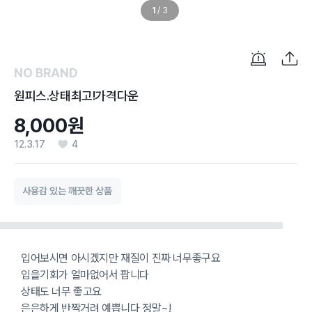
1
/
3
NO BRAND
원피스.상태최고!가격다운
8,000원
12.3.17
4
사용감 있는 깨끗한 상품
입어보시면 아시겠지만 재질이 진짜 너무좋구요
입을기회가 얼마없어서 팝니다
상태도 너무 좋고요
은은하게 반짝거려 예쁩니다 정말~!