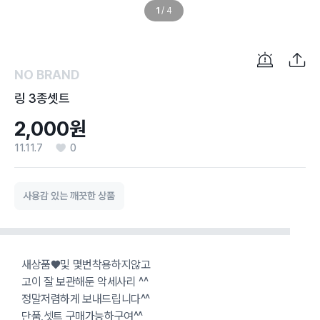
1
/
4
NO BRAND
링 3종셋트
2,000원
11.11.7
0
사용감 있는 깨끗한 상품
새상품♥및 몇번착용하지않고
고이 잘 보관해둔 악세사리 ^^
정말저렴하게 보내드립니다^^
단품,셋트 구매가능하구여^^