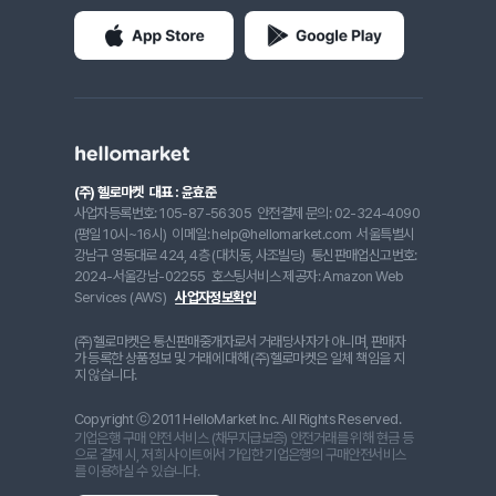
(주) 헬로마켓
대표 : 윤효준
사업자등록번호: 105-87-56305
안전결제 문의: 02-324-4090
(평일 10시~16시)
이메일: help@hellomarket.com
서울특별시
강남구 영동대로 424, 4층 (대치동, 사조빌딩)
통신판매업신고번호:
2024-서울강남-02255
호스팅서비스 제공자: Amazon Web
Services (AWS)
사업자정보확인
(주)헬로마켓은 통신판매중개자로서 거래당사자가 아니며, 판매자
가 등록한 상품정보 및 거래에 대해 (주)헬로마켓은 일체 책임을 지
지 않습니다.
Copyright ⓒ 2011 HelloMarket Inc. All Rights Reserved.
기업은행 구매 안전 서비스 (채무지급보증) 안전거래를 위해 현금 등
으로 결제 시, 저희 사이트에서 가입한 기업은행의 구매안전서비스
를 이용하실 수 있습니다.