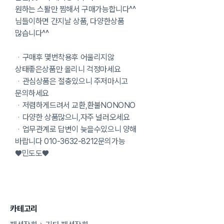
원하는 스퇄만 찜해서 구매가능합니다^^
님들이하면 간지날 상품, 다양한상품
많습니다^^
ᆞ구매후 몇번착용후 어울리지않
상태좋은상품만 올리니 걱정마세요
ᆞ관심상품은 절충있으니 주저마시고
문의하세요
ᆞ저렴하게드려서 교환,환불NONONO
ᆞ다양한 상품많으니,자주 널러오세요
ᆞ업무관계로 답변이 늦을수있으니 양해
바랍니다 010-3632-8212문의가능
♥민도도♥
카테고리