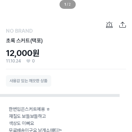
1
/
2
NO BRAND
초록 스커트(택포)
12,000원
11.10.24
0
사용감 있는 깨끗한 상품
한번입은스커트에용 ㅎ
재질도 보들보들하고
색상도 이뻐요
무료배송이구요 날개소매티는