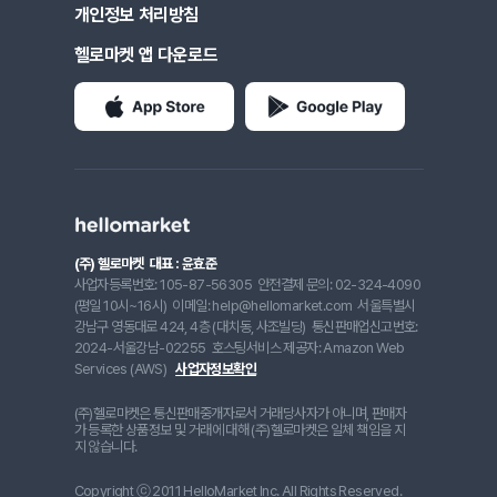
개인정보 처리방침
헬로마켓 앱 다운로드
(주) 헬로마켓
대표 : 윤효준
사업자등록번호: 105-87-56305
안전결제 문의: 02-324-4090
(평일 10시~16시)
이메일: help@hellomarket.com
서울특별시
강남구 영동대로 424, 4층 (대치동, 사조빌딩)
통신판매업신고번호:
2024-서울강남-02255
호스팅서비스 제공자: Amazon Web
Services (AWS)
사업자정보확인
(주)헬로마켓은 통신판매중개자로서 거래당사자가 아니며, 판매자
가 등록한 상품정보 및 거래에 대해 (주)헬로마켓은 일체 책임을 지
지 않습니다.
Copyright ⓒ 2011 HelloMarket Inc. All Rights Reserved.