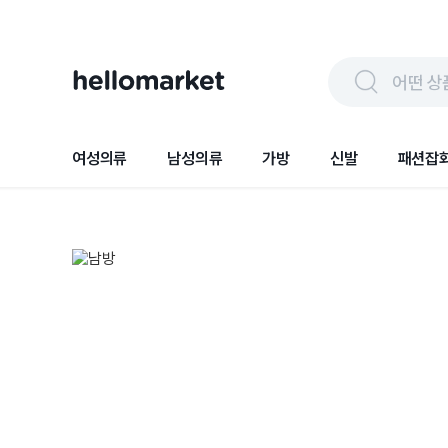
어떤 상
여성의류
남성의류
가방
신발
패션잡