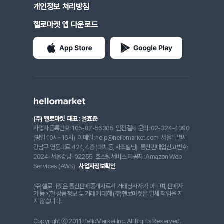
개인정보 처리방침
헬로마켓 앱 다운로드
(주) 헬로마켓
대표 : 윤효준
사업자등록번호: 105-87-56305
안전결제 문의: 02-324-4090
(평일 10시~16시)
이메일: help@hellomarket.com
서울특별시
강남구 영동대로 424, 4층 (대치동, 사조빌딩)
통신판매업신고번호:
2024-서울강남-02255
호스팅서비스 제공자: Amazon Web
Services (AWS)
사업자정보확인
(주)헬로마켓은 통신판매중개자로서 거래당사자가 아니며, 판매자
가 등록한 상품정보 및 거래에 대해 (주)헬로마켓은 일체 책임을 지
지 않습니다.
Copyright ⓒ 2011 HelloMarket Inc. All Rights Reserved.