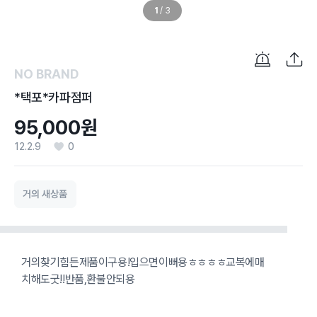
1
/
3
NO BRAND
*택포*카파점퍼
95,000원
12.2.9
0
거의 새상품
거의찾기힘든제품이구용!입으면이뻐용ㅎㅎㅎㅎ교복에매
치해도굿!!반품,환불안되용