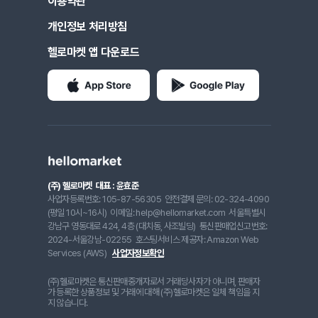
이용약관
개인정보 처리방침
헬로마켓 앱 다운로드
(주) 헬로마켓
대표 : 윤효준
사업자등록번호: 105-87-56305
안전결제 문의: 02-324-4090
(평일 10시~16시)
이메일: help@hellomarket.com
서울특별시
강남구 영동대로 424, 4층 (대치동, 사조빌딩)
통신판매업신고번호:
2024-서울강남-02255
호스팅서비스 제공자: Amazon Web
Services (AWS)
사업자정보확인
(주)헬로마켓은 통신판매중개자로서 거래당사자가 아니며, 판매자
가 등록한 상품정보 및 거래에 대해 (주)헬로마켓은 일체 책임을 지
지 않습니다.