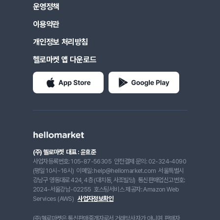
운영정책
이용약관
개인정보 처리방침
헬로마켓 앱 다운로드
(주) 헬로마켓
대표 : 윤효준
사업자등록번호: 105-87-56305
안전결제 문의: 02-324-4090
(평일 10시~16시)
이메일: help@hellomarket.com
서울특별시
강남구 영동대로 424, 4층 (대치동, 사조빌딩)
통신판매업신고번호:
2024-서울강남-02255
호스팅서비스 제공자: Amazon Web
Services (AWS)
사업자정보확인
(주)헬로마켓은 통신판매중개자로서 거래당사자가 아니며, 판매자