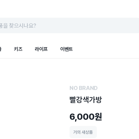
품을 찾으시나요?
화
키즈
라이프
이벤트
NO BRAND
빨강색가방
6,000원
거의 새상품