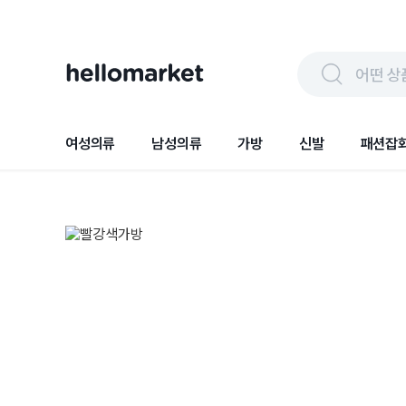
어떤 상
여성의류
남성의류
가방
신발
패션잡