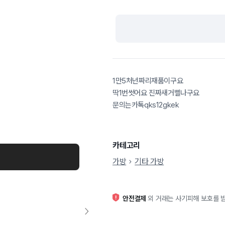
1만5처넌짜리재품이구요
딱1번썻어요 진짜새거삘나구요
문의는카톡qks12gkek
카테고리
가방
기타 가방
안전결제
외 거래는 사기피해 보호를 받