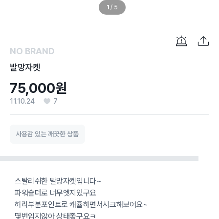
1
/
5
NO BRAND
발망자켓
75,000원
11.10.24
7
사용감 있는 깨끗한 상품
스탈리쉬한 발망자켓입니다~
파워숄더로 너무엣지있구요
허리부분포인트로 캐쥴하면서시크해보여요~
몇번입지않아 상태좋구요ㅋ