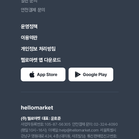
일반 문의
안전결제 문의
운영정책
이용약관
개인정보 처리방침
헬로마켓 앱 다운로드
(주) 헬로마켓
대표 : 윤효준
사업자등록번호: 105-87-56305
안전결제 문의: 02-324-4090
(평일 10시~16시)
이메일: help@hellomarket.com
서울특별시
강남구 영동대로 424, 4층 (대치동, 사조빌딩)
통신판매업신고번호: