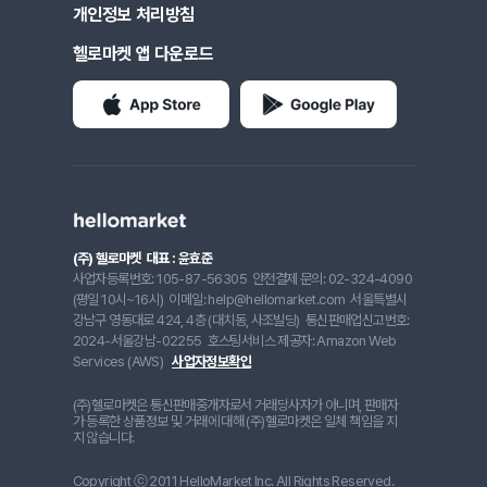
개인정보 처리방침
헬로마켓 앱 다운로드
(주) 헬로마켓
대표 : 윤효준
사업자등록번호: 105-87-56305
안전결제 문의: 02-324-4090
(평일 10시~16시)
이메일: help@hellomarket.com
서울특별시
강남구 영동대로 424, 4층 (대치동, 사조빌딩)
통신판매업신고번호:
2024-서울강남-02255
호스팅서비스 제공자: Amazon Web
Services (AWS)
사업자정보확인
(주)헬로마켓은 통신판매중개자로서 거래당사자가 아니며, 판매자
가 등록한 상품정보 및 거래에 대해 (주)헬로마켓은 일체 책임을 지
지 않습니다.
Copyright ⓒ 2011 HelloMarket Inc. All Rights Reserved.