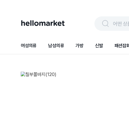
어떤 상
여성의류
남성의류
가방
신발
패션잡