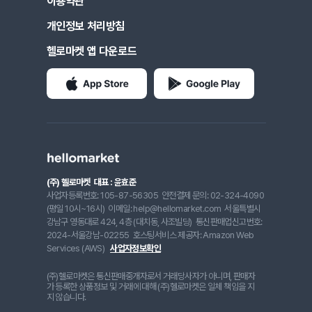
이용약관
개인정보 처리방침
헬로마켓 앱 다운로드
(주) 헬로마켓
대표 : 윤효준
사업자등록번호: 105-87-56305
안전결제 문의: 02-324-4090
(평일 10시~16시)
이메일: help@hellomarket.com
서울특별시
강남구 영동대로 424, 4층 (대치동, 사조빌딩)
통신판매업신고번호:
2024-서울강남-02255
호스팅서비스 제공자: Amazon Web
Services (AWS)
사업자정보확인
(주)헬로마켓은 통신판매중개자로서 거래당사자가 아니며, 판매자
가 등록한 상품정보 및 거래에 대해 (주)헬로마켓은 일체 책임을 지
지 않습니다.