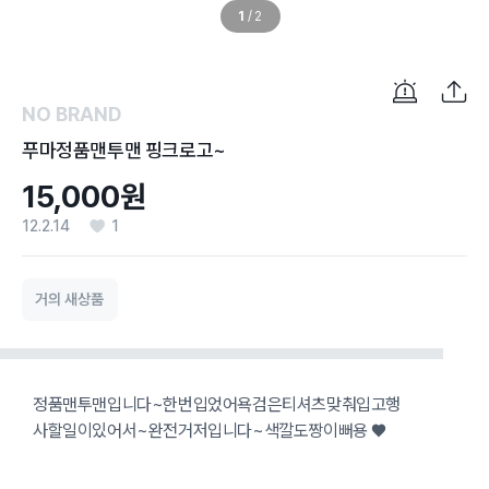
1
/
2
NO BRAND
푸마정품맨투맨 핑크로고~
15,000원
12.2.14
1
거의 새상품
정품맨투맨입니다~한번입었어욕검은티셔츠맞춰입고행
사할일이있어서~완전거저입니다~색깔도짱이뻐용 ♥