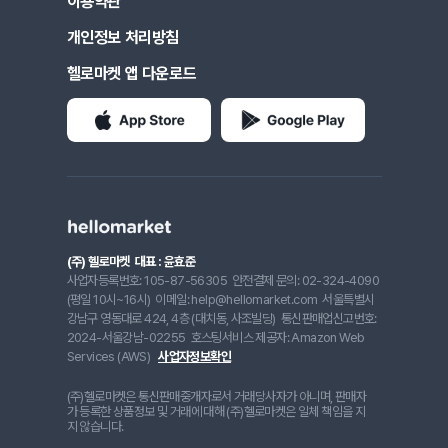
이용약관
개인정보 처리방침
헬로마켓 앱 다운로드
(주) 헬로마켓
대표 : 윤효준
사업자등록번호: 105-87-56305
안전결제 문의: 02-324-4090
(평일 10시~16시)
이메일: help@hellomarket.com
서울특별시
강남구 영동대로 424, 4층 (대치동, 사조빌딩)
통신판매업신고번호:
2024-서울강남-02255
호스팅서비스 제공자: Amazon Web
Services (AWS)
사업자정보확인
(주)헬로마켓은 통신판매중개자로서 거래당사자가 아니며, 판매자
가 등록한 상품정보 및 거래에 대해 (주)헬로마켓은 일체 책임을 지
지 않습니다.