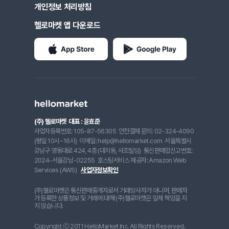
개인정보 처리방침
헬로마켓 앱 다운로드
(주) 헬로마켓
대표 : 윤효준
사업자등록번호: 105-87-56305
안전결제 문의: 02-324-4090
(평일 10시~16시)
이메일: help@hellomarket.com
서울특별시
강남구 영동대로 424, 4층 (대치동, 사조빌딩)
통신판매업신고번호:
2024-서울강남-02255
호스팅서비스 제공자: Amazon Web
Services (AWS)
사업자정보확인
(주)헬로마켓은 통신판매중개자로서 거래당사자가 아니며, 판매자
가 등록한 상품정보 및 거래에 대해 (주)헬로마켓은 일체 책임을 지
지 않습니다.
Copyright ⓒ 2011 HelloMarket Inc. All Rights Reserved.