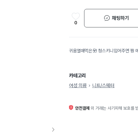
채팅하기
0
귀욤열매먹은옷! 청스키니입어주면 짱 예
카테고리
여성 의류
니트/스웨터
안전결제
외 거래는 사기피해 보호를 받