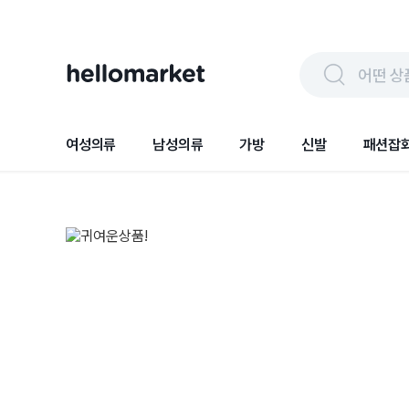
어떤 상
여성의류
남성의류
가방
신발
패션잡