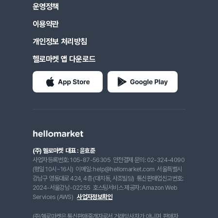
운영정책
이용약관
개인정보 처리방침
헬로마켓 앱 다운로드
(주) 헬로마켓
대표 : 윤효준
사업자등록번호: 105-87-56305
안전결제 문의: 02-324-4090
(평일 10시~16시)
이메일: help@hellomarket.com
서울특별시
강남구 영동대로 424, 4층 (대치동, 사조빌딩)
통신판매업신고번호:
2024-서울강남-02255
호스팅서비스 제공자: Amazon Web
Services (AWS)
사업자정보확인
(주)헬로마켓은 통신판매중개자로서 거래당사자가 아니며, 판매자