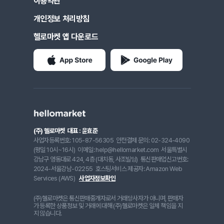
이용약관
개인정보 처리방침
헬로마켓 앱 다운로드
(주) 헬로마켓
대표 : 윤효준
사업자등록번호: 105-87-56305
안전결제 문의: 02-324-4090
(평일 10시~16시)
이메일: help@hellomarket.com
서울특별시
강남구 영동대로 424, 4층 (대치동, 사조빌딩)
통신판매업신고번호:
2024-서울강남-02255
호스팅서비스 제공자: Amazon Web
Services (AWS)
사업자정보확인
(주)헬로마켓은 통신판매중개자로서 거래당사자가 아니며, 판매자
가 등록한 상품정보 및 거래에 대해 (주)헬로마켓은 일체 책임을 지
지 않습니다.