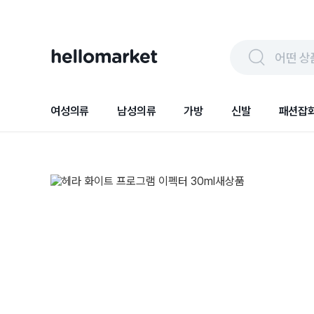
어떤 상
여성의류
남성의류
가방
신발
패션잡