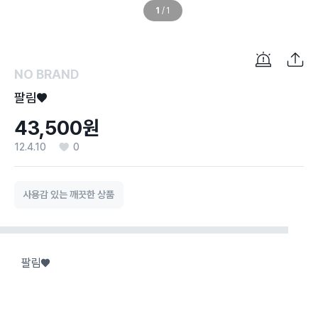
1
/
1
NO BRAND
팔림♥
43,500원
12.4.10
0
사용감 있는 깨끗한 상품
팔림♥