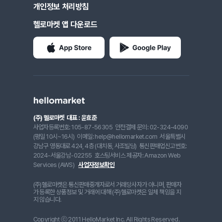
개인정보 처리방침
헬로마켓 앱 다운로드
(주) 헬로마켓
대표 : 윤효준
사업자등록번호: 105-87-56305
안전결제 문의: 02-324-4090
(평일 10시~16시)
이메일: help@hellomarket.com
서울특별시
강남구 영동대로 424, 4층 (대치동, 사조빌딩)
통신판매업신고번호:
2024-서울강남-02255
호스팅서비스 제공자: Amazon Web
Services (AWS)
사업자정보확인
(주)헬로마켓은 통신판매중개자로서 거래당사자가 아니며, 판매자
가 등록한 상품정보 및 거래에 대해 (주)헬로마켓은 일체 책임을 지
지 않습니다.
Copyright ⓒ 2011 HelloMarket Inc. All Rights Reserved.