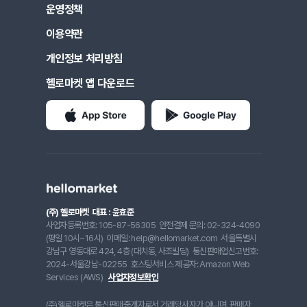
운영정책
이용약관
개인정보 처리방침
헬로마켓 앱 다운로드
(주) 헬로마켓
대표 : 윤효준
사업자등록번호: 105-87-56305
안전결제 문의: 02-324-4090
(평일 10시~16시)
이메일: help@hellomarket.com
서울특별시
강남구 영동대로 424, 4층 (대치동, 사조빌딩)
통신판매업신고번호:
2024-서울강남-02255
호스팅서비스 제공자: Amazon Web
Services (AWS)
사업자정보확인
(주)헬로마켓은 통신판매중개자로서 거래당사자가 아니며, 판매자