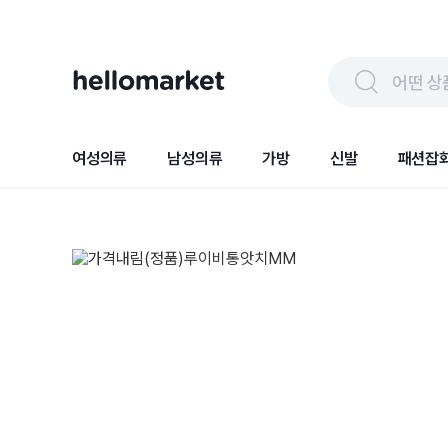
어떤 상
여성의류
남성의류
가방
신발
패션잡