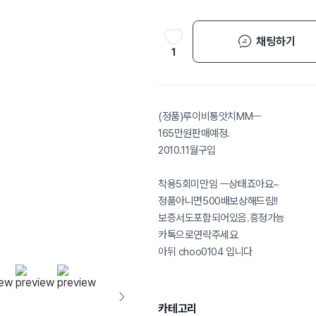
채팅하기
1
(정품)루이비통앗치MMㅡ
165만원판매예정.
2010.11월구입
착용5회미만임 ㅡ상태죠아요~
정품아니면500배보상해드림!!
보증서도포함되어있음.흥정가능
카톡으로연락주세요
아뒤 choo0104 입니다
카테고리