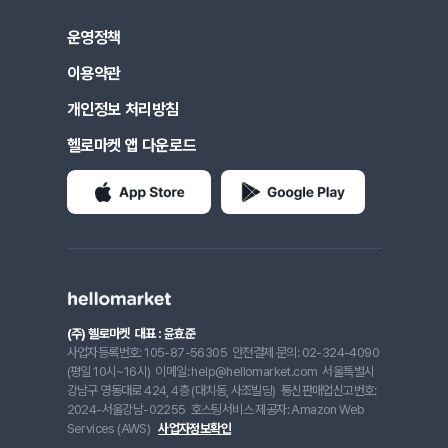
운영정책
이용약관
개인정보 처리방침
헬로마켓 앱 다운로드
(주) 헬로마켓
대표 : 윤효준
사업자등록번호: 105-87-56305
안전결제 문의: 02-324-4090
(평일 10시~16시)
이메일: help@hellomarket.com
서울특별시
강남구 영동대로 424, 4층 (대치동, 사조빌딩)
통신판매업신고번호:
2024-서울강남-02255
호스팅서비스 제공자: Amazon Web
Services (AWS)
사업자정보확인