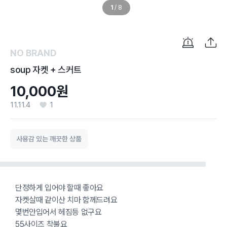
1
/
8
NO BRAND
soup 자켓 + 스커트
10,000원
11.11.4
1
사용감 있는 깨끗한 상품
단정하게 입어야 할때 좋아요
자켓살때 같이산 치마 함께드려요
몇번안입어서 헤짐등 없구요
55사이즈 착불요