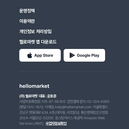
운영정책
이용약관
개인정보 처리방침
헬로마켓 앱 다운로드
(주) 헬로마켓
대표 : 윤효준
사업자등록번호: 105-87-56305
안전결제 문의: 02-324-4090
(평일 10시~16시)
이메일: help@hellomarket.com
서울특별시
강남구 영동대로 424, 4층 (대치동, 사조빌딩)
통신판매업신고번호:
2024-서울강남-02255
호스팅서비스 제공자: Amazon Web
Services (AWS)
사업자정보확인