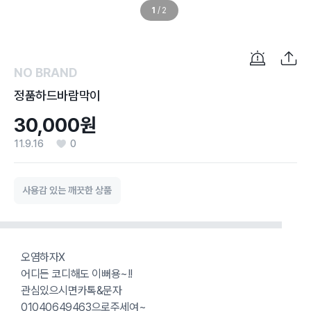
1
/
2
NO BRAND
정품하드바람막이
30,000원
11.9.16
0
사용감 있는 깨끗한 상품
오염하자X
어디든 코디해도 이뻐용~!!
관심있으시면카톡&문자
01040649463으로주세여~