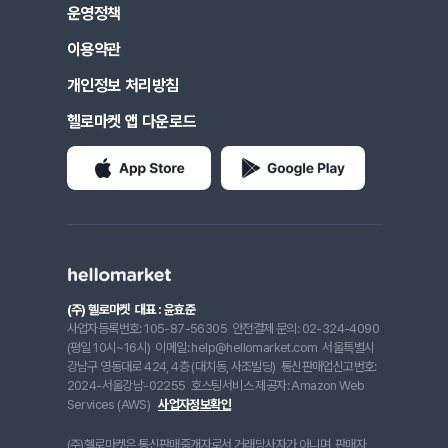
운영정책
이용약관
개인정보 처리방침
헬로마켓 앱 다운로드
(주) 헬로마켓
대표 : 윤효준
사업자등록번호: 105-87-56305
안전결제 문의: 02-324-4090
(평일 10시~16시)
이메일: help@hellomarket.com
서울특별시
강남구 영동대로 424, 4층 (대치동, 사조빌딩)
통신판매업신고번호:
2024-서울강남-02255
호스팅서비스 제공자: Amazon Web
Services (AWS)
사업자정보확인
(주)헬로마켓은 통신판매중개자로서 거래당사자가 아니며, 판매자