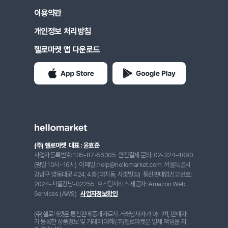
이용약관
개인정보 처리방침
헬로마켓 앱 다운로드
(주) 헬로마켓
대표 : 윤효준
사업자등록번호: 105-87-56305
안전결제 문의: 02-324-4090
(평일 10시~16시)
이메일: help@hellomarket.com
서울특별시
강남구 영동대로 424, 4층 (대치동, 사조빌딩)
통신판매업신고번호:
2024-서울강남-02255
호스팅서비스 제공자: Amazon Web
Services (AWS)
사업자정보확인
(주)헬로마켓은 통신판매중개자로서 거래당사자가 아니며, 판매자
가 등록한 상품정보 및 거래에 대해 (주)헬로마켓은 일체 책임을 지