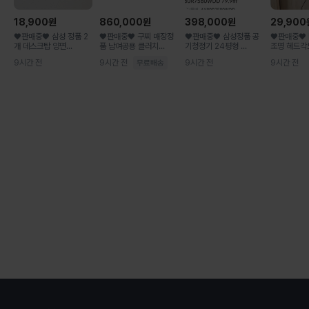
18,900
원
860,000
원
398,000
원
29,900
♥판매중♥ 삼성 정품 2
♥판매중♥ 구찌 매장정
♥판매중♥ 삼성정품 공
♥판매중♥ 
개 데스크탑 양면...
품 남여공용 클러치...
기청정기 24평형 ...
조명 헤드각도
9시간 전
9시간 전
9시간 전
9시간 전