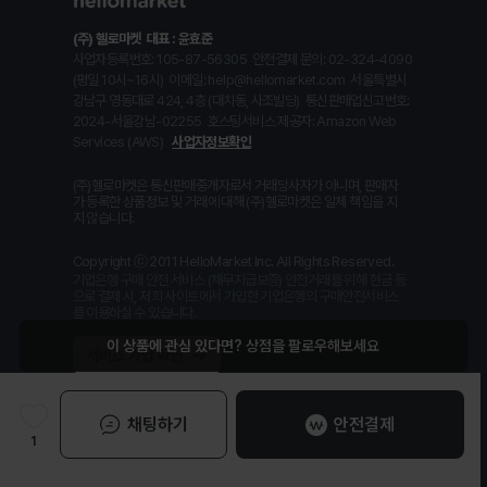
(주) 헬로마켓
대표 : 윤효준
사업자등록번호: 105-87-56305
안전결제 문의: 02-324-4090
(평일 10시~16시)
이메일: help@hellomarket.com
서울특별시
강남구 영동대로 424, 4층 (대치동, 사조빌딩)
통신판매업신고번호:
2024-서울강남-02255
호스팅서비스 제공자: Amazon Web
Services (AWS)
사업자정보확인
(주)헬로마켓은 통신판매중개자로서 거래당사자가 아니며, 판매자
가 등록한 상품정보 및 거래에 대해 (주)헬로마켓은 일체 책임을 지
지 않습니다.
Copyright ⓒ 2011 HelloMarket Inc. All Rights Reserved.
기업은행 구매 안전 서비스 (채무지급보증) 안전거래를 위해 현금 등
으로 결제 시, 저희 사이트에서 가입한 기업은행의 구매안전서비스
를 이용하실 수 있습니다.
채팅하기
안전결제
1