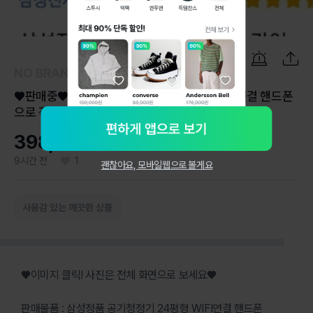
1
/
6
NO BRAND
♥판매중♥ 삼성정품 공기청정기 24평형 WIFI연결 핸드폰
으로 작동및
398,000원
9시간 전
1
괜찮아요, 모바일웹으로 볼게요
사용감 있는 깨끗한 상품
♥이미지 클릭! 사진은 전체 화면으로 보세요♥
판매물품 : 삼성정품 공기청정기 24평형 WIFI연결 핸드폰