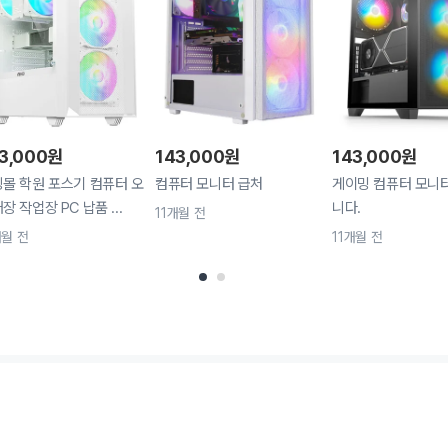
3,000
원
143,000
원
143,000
원
몰 학원 포스기 컴퓨터 오
컴퓨터 모니터 급처
게이밍 컴퓨터 모니
장 작업장 PC 납품 ...
니다.
11개월 전
개월 전
11개월 전