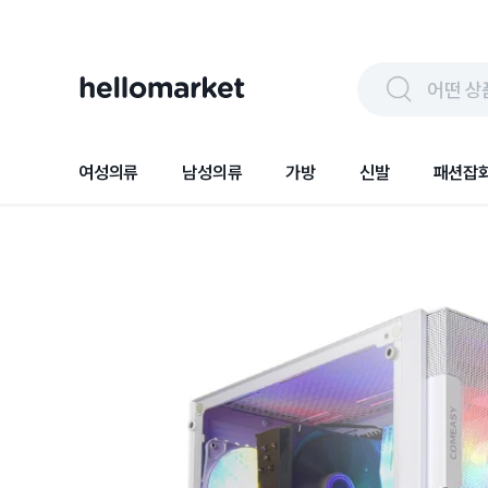
어떤 상
여성의류
남성의류
가방
신발
패션잡