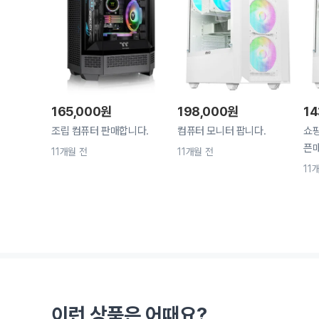
165,000
원
198,000
원
14
조립 컴퓨터 판매합니다.
컴퓨터 모니터 팝니다.
쇼핑
픈매
11개월 전
11개월 전
11
이런 상품은 어때요?