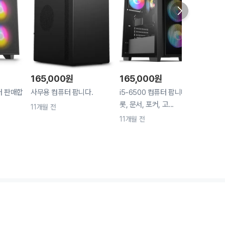
165,000
원
165,000
원
198
터 판매합
사무용 컴퓨터 팝니다.
i5-6500 컴퓨터 팝니다. 슬
게이밍
롯, 문서, 포커, 고...
11개월 전
11개
11개월 전