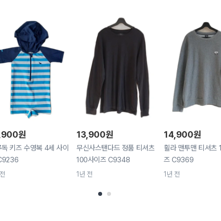
,900
원
13,900
원
14,900
원
독 키즈 수영복 4세 사이
무신사스탠다드 정품 티셔츠
휠라 맨투맨 티셔츠 
C9236
100사이즈 C9348
즈 C9369
 전
1년 전
1년 전