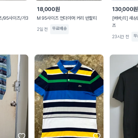
18,000원
130,000원
/95사이즈/가3
M 95사이즈 언더아머 커리 반팔티
[버버;리] 새상품
즈
무료배송
2일 전
무
23시간 전