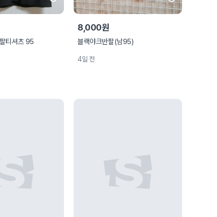
8,000원
팔티셔츠 95
블랙야크반팔(남95)
4일 전