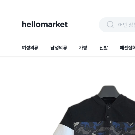
어떤 상
여성의류
남성의류
가방
신발
패션잡