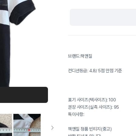
브랜드:잭앤질
컨디션등급: 4.8/ 5점 만점 기준
표기 사이즈(텍사이즈): 100
권장 사이즈(실측 사이즈): 95
특이사항:
잭앤질 정품 빈티지(중고)