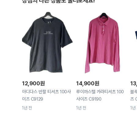
상점의 다른 상품도 둘러보세요!
12,900
원
14,900
원
13
아디다스 반팔 티셔츠 100사
루이까스텔 카라티셔츠 100
블루
이즈 C9129
사이즈 C9190
즈 
1년 전
1년 전
1년