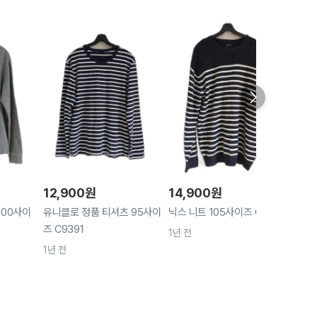
12,900
원
14,900
원
14,
100사이
유니클로 정품 티셔츠 95사이
닉스 니트 105사이즈 C9751
클럽켐브
즈 C9391
즈 
1년 전
1년 전
1년 