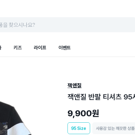
품을 찾으시나요?
화
키즈
라이프
이벤트
잭앤질
잭앤질 반팔 티셔츠 95사
9,900원
95
Size
사용감 있는 깨끗한 상품