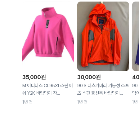
35,000
원
30,000
원
40
M 아디다스 GL9531 스판 메
90 S 디스커버리 기능성 스포
90
쉬 Y2K 바람막이 자...
츠 스판 등산복 바람막이...
막이
1년 전
1년 전
1년