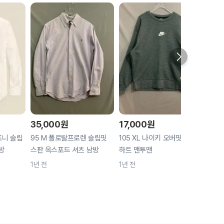
35,000
원
17,000
원
40,
포니 슬림
95 M 폴로랄프로렌 슬림핏
105 XL 나이키 오버핏 기모
25인
방
스판 옥스포드 셔츠 남방
하트 맨투맨
스판 
1년 전
1년 전
1년 