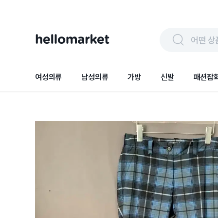
어떤 상
여성의류
남성의류
가방
신발
패션잡