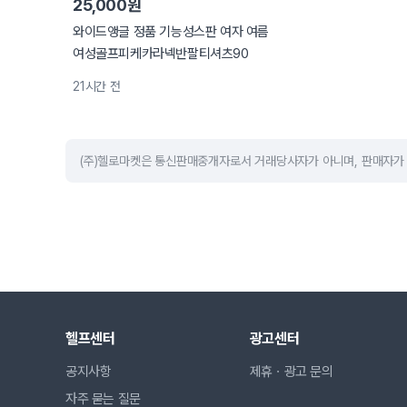
25,000원
와이드앵글 정품 기능성스판 여자 여름
여성골프피케카라넥반팔티셔츠90
21시간 전
(주)헬로마켓은 통신판매중개자로서 거래당사자가 아니며, 판매자가 
헬프센터
광고센터
공지사항
제휴ㆍ광고 문의
자주 묻는 질문