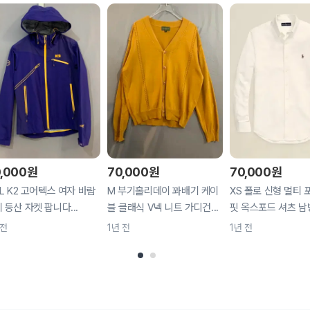
,000
원
70,000
원
70,000
원
 L K2 고어텍스 여자 바람
M 부기홀리데이 꽈배기 케이
XS 폴로 신형 멀티 
 등산 자켓 팝니다...
블 클래식 V넥 니트 가디건...
핏 옥스포드 셔츠 남
 전
1년 전
1년 전