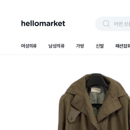
어떤 상
여성의류
남성의류
가방
신발
패션잡