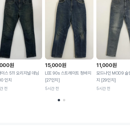
,000
원
15,000
원
11,000
원
이스 511 오리지널 데님
LEE 90s 스트레이트 청바지
모드나인 MOD9 슬
30 인치
[27인치]
지 [29인치]
간 전
5시간 전
5시간 전