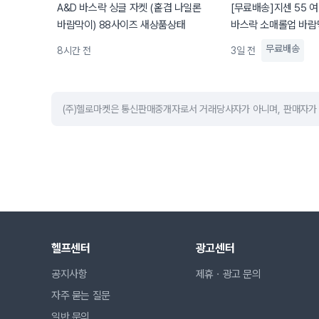
A&D 바스락 싱글 자켓 (홑겹 나일론
[무료배송]지센 55 
바람막이) 88사이즈 새상품상태
바스락 소매롤업 바람
무료배송
8시간 전
3일 전
(주)헬로마켓은 통신판매중개자로서 거래당사자가 아니며, 판매자가 
헬프센터
광고센터
공지사항
제휴ㆍ광고 문의
자주 묻는 질문
일반 문의