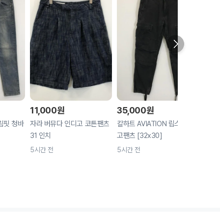
11,000
원
35,000
원
15,
림핏 청바
자라 버뮤다 인디고 코튼팬츠
칼하트 AVIATION 립스탑 카
Gold
31 인치
고팬츠 [32x30]
진 3
5시간 전
5시간 전
5시간