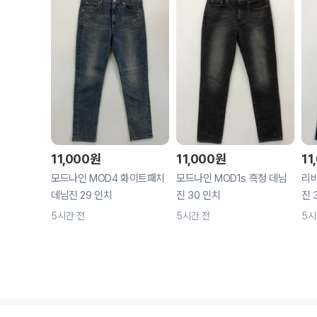
11,000
원
11,000
원
11
모드나인 MOD4 화이트패치
모드나인 MOD1s 흑청 데님
리바
데님진 29 인치
진 30 인치
진 
5시간 전
5시간 전
5시