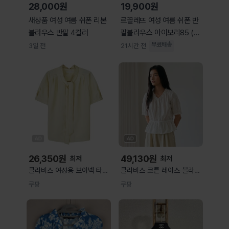
28,000원
19,900원
새상품 여성 여름 쉬폰 리본
르꼴레뜨 여성 여름 쉬폰 반
블라우스 반팔 4컬러
팔블라우스 아이보리85 (H
U46328)
무료배송
3일 전
21시간 전
26,350
원
49,130
원
최저
최저
클라비스 여성용 브이넥 타이
클라비스 코튼 레이스 블라우
블라우스 85(S) 라이트옐로
스 M(88) IVORY
쿠팡
쿠팡
우 링클프리