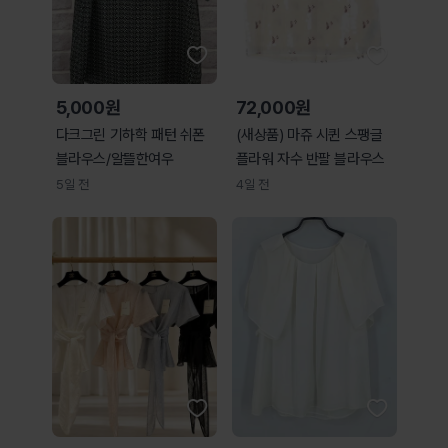
5,000원
72,000원
다크그린 기하학 패턴 쉬폰
(새상품) 마쥬 시퀸 스팽글
블라우스/알뜰한여우
플라워 자수 반팔 블라우스
5일 전
4일 전