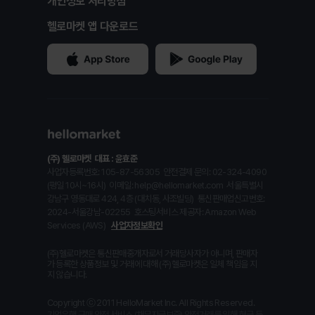
개인정보 처리방침
헬로마켓 앱 다운로드
(주) 헬로마켓
대표 : 윤효준
사업자등록번호: 105-87-56305
안전결제 문의: 02-324-4090
(평일 10시~16시)
이메일: help@hellomarket.com
서울특별시
강남구 영동대로 424, 4층 (대치동, 사조빌딩)
통신판매업신고번호:
2024-서울강남-02255
호스팅서비스 제공자: Amazon Web
Services (AWS)
사업자정보확인
(주)헬로마켓은 통신판매중개자로서 거래당사자가 아니며, 판매자
가 등록한 상품정보 및 거래에 대해 (주)헬로마켓은 일체 책임을 지
지 않습니다.
Copyright ⓒ 2011 HelloMarket Inc. All Rights Reserved.
기업은행 구매 안전 서비스 (채무지급보증) 안전거래를 위해 현금 등