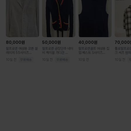
80,000
원
50,000
원
40,000
원
70,000
랄프로렌 여성용 코튼 블
랄프로렌 금장단추 네이
랄프로렌골프 여성용 집
폴로랄프로렌
레이져 55사이즈...
비 케이블 가디건 ...
업 베스트 S사이즈...
크 셔츠 원피스
10일 전
10일 전
10일 전
10일 전