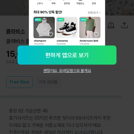
1
/
6
클라비스
클라비스 플라워 쉬폰 세일러 블라우스
15,000원
24.9.2
1
괜찮아요, 모바일웹으로 볼게요
Free
Size
거의 새상품
총장 62 가슴단면 48
표기사이즈는 55지만 루즈한 핏이라 66사이즈까지 추천
드려요 얇고 가벼운 쉬폰소재로 이너 입으셔야 해요
진주단추와 귀여운 세일러 카라까지 소녀소녀합니다