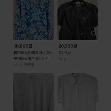
18,800원
20,000원
[무료배송]자라 S 여성 오버
블라우스
핏 리오셀 얇은 플라워 긴팔
1일 전
블라우스
무료배송
1일 전