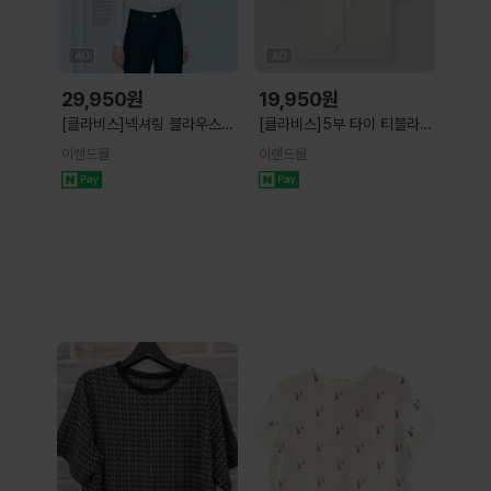
29,950
원
19,950
원
[클라비스]넥셔링 블라우스
[클라비스]5부 타이 티블라우
CVBWG2403M
스 CVHWG2405Q
이랜드몰
이랜드몰