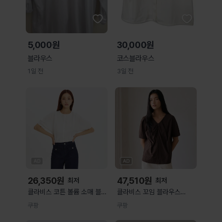
5,000원
30,000원
블라우스
코스블라우스
1일 전
3일 전
26,350
원
47,510
원
최저
최저
클라비스 코튼 볼륨 소매 블라
클라비스 꼬임 블라우스
우스 IVORY39 M(88) 링클
S(85) 75 Purple
쿠팡
쿠팡
프리