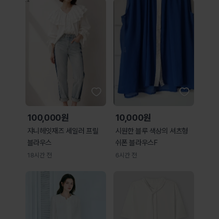
100,000원
10,000원
쟈니헤잇재즈 세일러 프릴
시원한 블루 색상의 셔츠형
블라우스
쉬폰 블라우스F
18시간 전
6시간 전