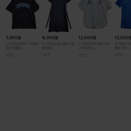
7,000
원
8,000
원
12,000
원
12,000
L/ COVERNAT 커버낫
F/ milligram 밀리그램
L/ GROOVE RHYME
S/ NIKE
로고 반팔티...
롱 원피...
그루브라임 ...
폴로 카라 ...
1년 전
1년 전
1년 전
1년 전