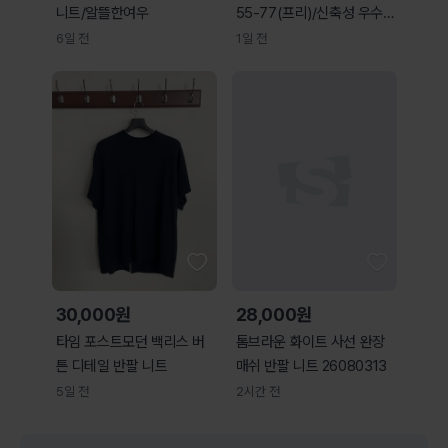
니트/알뜰한여우
55-77(프리)/신축성 우수/
사놀까
6일 전
1일 전
30,000원
28,000원
타임 포스트모던 백리스 버
톰브라운 화이트 사선 완장
튼 디테일 반팔 니트
매쉬 반팔 니트 26080313
5일 전
2시간 전