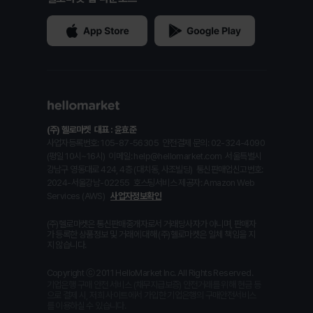
(주) 헬로마켓
대표 : 윤효준
사업자등록번호: 105-87-56305
안전결제 문의: 02-324-4090
(평일 10시~16시)
이메일: help@hellomarket.com
서울특별시
강남구 영동대로 424, 4층 (대치동, 사조빌딩)
통신판매업신고번호:
2024-서울강남-02255
호스팅서비스 제공자: Amazon Web
Services (AWS)
사업자정보확인
(주)헬로마켓은 통신판매중개자로서 거래당사자가 아니며, 판매자
가 등록한 상품정보 및 거래에 대해 (주)헬로마켓은 일체 책임을 지
지 않습니다.
Copyright ⓒ 2011 HelloMarket Inc. All Rights Reserved.
기업은행 구매 안전 서비스 (채무지급보증) 안전거래를 위해 현금 등
으로 결제 시, 저희 사이트에서 가입한 기업은행의 구매안전서비스
를 이용하실 수 있습니다.