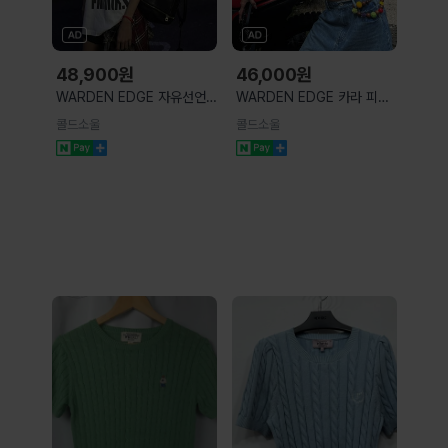
48,900
원
46,000
원
WARDEN EDGE 자유선언
WARDEN EDGE 카라 피케
레터링 프린팅 순면 반팔 티셔
스트라이프 크롭 반팔 티셔츠
콜드소울
콜드소울
츠 오버핏 화이트
블랙 화이트