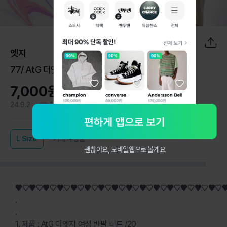
1
/
6
엣지
77/ AtG 더엣지 여성 반팔 니트 /20
7,000원
24.9.2
1
L
Size
거의 새상품
괜찮아요, 모바일웹으로 볼게요
♥♡♥♡♥♡♥♡♥♡♥♡♥♡♥♡♥♡♥♡♥♡♥♡♥♡♥♡♥♡
.
.
1. 제품 : AtG 더엣지 여성 반팔 니트 /20