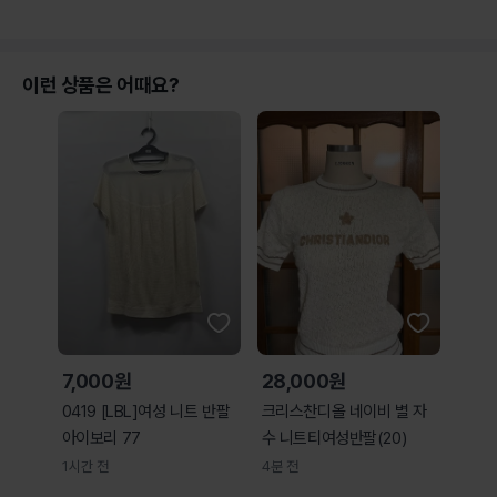
이런 상품은 어때요?
7,000원
28,000원
0419 [LBL]여성 니트 반팔
크리스찬디올 네이비 별 자
아이보리 77
수 니트티여성반팔(20)
1시간 전
4분 전