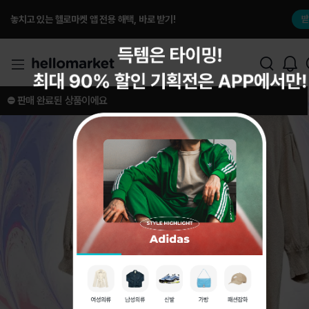
놓치고 있는 헬로마켓 앱 전용 해택, 바로 받기!
받
⛔️ 판매 완료된 상품이에요