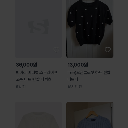
36,000원
13,000원
띠어리 버티컬 스트라이프
free)오픈클로젯 하트 반팔
코튼 니트 반팔 티셔츠
니트티
5일 전
18시간 전