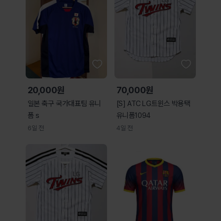
20,000원
70,000원
일본 축구 국가대표팀 유니
[S] ATC LG트윈스 박용택
폼 s
유니폼1094
6일 전
4일 전