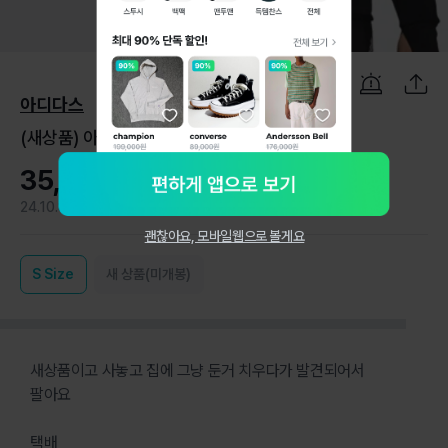
1
/
5
아디다스
(새상품) 아디다스 MT 풀집 후디 s
35,000원
24.10.8
1
괜찮아요, 모바일웹으로 볼게요
S
Size
새 상품(미개봉)
새상품이고 사놓고 집에 그냥 둔거 치우다가 발견되어서
팔아요
택배