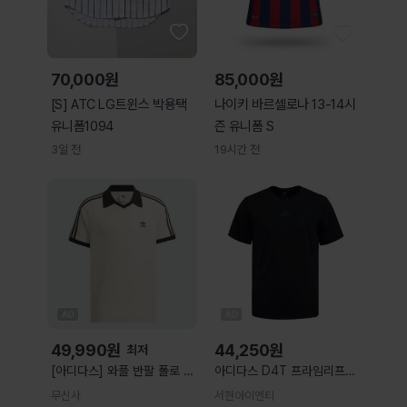
70,000원
85,000원
[S] ATC LG트윈스 박용택
나이키 바르셀로나 13-14시
유니폼1094
즌 유니폼 S
3일 전
19시간 전
49,990
원
44,250
원
최저
[아디다스] 와플 반팔 폴로 셔
아디다스 D4T 프라임리프트
츠 - 원더화이트 / JV9265
반팔티 KE9937
무신사
서현아이엔티