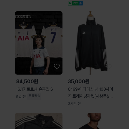
JV9265
84,500원
35,000원
16/17 토트넘 손흥민 S
6499/아디다스 남 100사이
즈 트레이닝자켓(새상품)/내
무료배송
5일 전
옷방
2시간 전