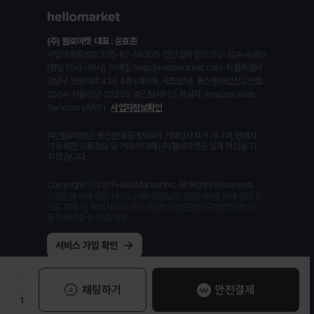
(주) 헬로마켓
대표 : 윤효준
사업자등록번호: 105-87-56305
안전결제 문의: 02-324-4090
(평일 10시~16시)
이메일: help@hellomarket.com
서울특별시
강남구 영동대로 424, 4층 (대치동, 사조빌딩)
통신판매업신고번호:
2024-서울강남-02255
호스팅서비스 제공자: Amazon Web
Services (AWS)
사업자정보확인
(주)헬로마켓은 통신판매중개자로서 거래당사자가 아니며, 판매자
가 등록한 상품정보 및 거래에 대해 (주)헬로마켓은 일체 책임을 지
지 않습니다.
Copyright ⓒ 2011 HelloMarket Inc. All Rights Reserved.
기업은행 구매 안전 서비스 (채무지급보증) 안전거래를 위해 현금 등
으로 결제 시, 저희 사이트에서 가입한 기업은행의 구매안전서비스
를 이용하실 수 있습니다.
채팅하기
안전결제
1