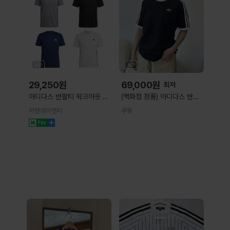
29,250
원
69,000
원
최저
아디다스 반팔티 워크아웃 에
(백화점 정품) 아디다스 반팔
센셜 베이스 3S KA3452
티셔츠 트레포일 오리지널 삼
서현아이엔티
쿠팡
KC5286 KD0699
선 스프라이트 남녀공용 반팔
KD0701
티 ADKE 블랙 M