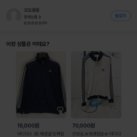
꼬오옹웅
판매상품
3
(
0
)
이런 상품은 어때요?
15,000원
70,000원
아디다스 3S 에센셜 트랙탑
(100)L☆초대장급☆ 아디다