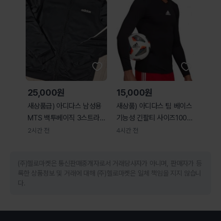
25,000원
15,000원
새상품급) 아디다스 남성용
새상품) 아디다스 팀 베이스
MTS 백투베이직 3스트라이
기능성 긴팔티 사이즈100L
프 트랙탑 집업 저
축구 등 구기
2시간 전
4시간 전
(주)헬로마켓은 통신판매중개자로서 거래당사자가 아니며, 판매자가 등
록한 상품정보 및 거래에 대해 (주)헬로마켓은 일체 책임을 지지 않습니
다.