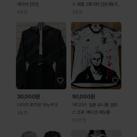
네이비 [110]
스 와플 2중지퍼 [원더화이
트] 트랙탑져지
6일 전
2일 전
30,000원
50,000원
나이키 루즈핏 아노락 S
아디다스 일본 유니폼 원피
스 조로 에디션 새상품
3일 전
6시간 전