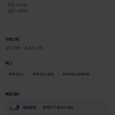
반값 +2000
일반 +4000
카테고리
남성 의류
스포츠 상의
태그
#
아디다스
#
아디다스집업
#
아디다스트레이닝
배송정보
배송방법
판매자가 알아서 배송