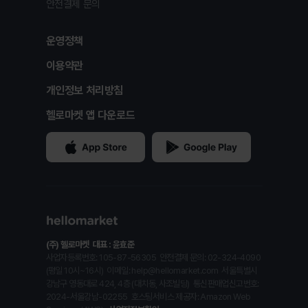
안전결제 문의
운영정책
이용약관
개인정보 처리방침
헬로마켓 앱 다운로드
(주) 헬로마켓
대표 : 윤효준
사업자등록번호: 105-87-56305
안전결제 문의: 02-324-4090
(평일 10시~16시)
이메일: help@hellomarket.com
서울특별시
강남구 영동대로 424, 4층 (대치동, 사조빌딩)
통신판매업신고번호:
2024-서울강남-02255
호스팅서비스 제공자: Amazon Web