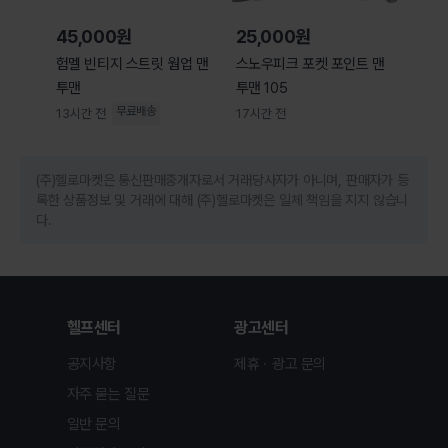
45,000원
25,000원
험멜 빈티지 스트릿 웜업 맨
스노우피크 포켓 포인트 맨
투맨
투맨 105
무료배송
13시간 전
17시간 전
(주)헬로마켓은 통신판매중개자로서 거래당사자가 아니며, 판매자가 등
록한 상품정보 및 거래에 대해 (주)헬로마켓은 일체 책임을 지지 않습니
다.
헬프센터
광고센터
공지사항
제휴ㆍ광고 문의
자주 묻는 질문
일반 문의