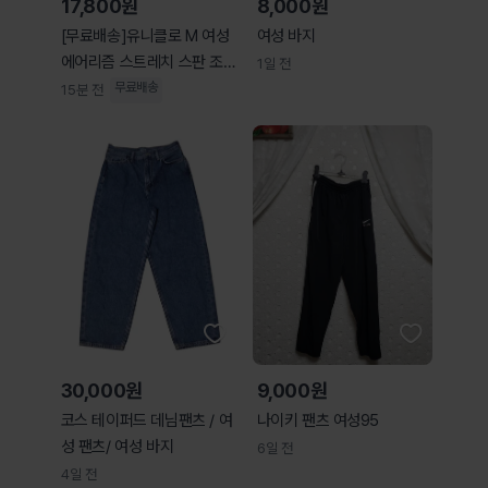
17,800원
8,000원
[무료배송]유니클로 M 여성
여성 바지
에어리즘 스트레치 스판 조
1일 전
거 팬츠 기능성 바
무료배송
15분 전
30,000원
9,000원
코스 테이퍼드 데님팬츠 / 여
나이키 팬츠 여성95
성 팬츠/ 여성 바지
6일 전
4일 전