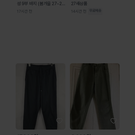
성 9부 바지 (봄가을 27~2
27새상품
8)
무료배송
17시간 전
14시간 전