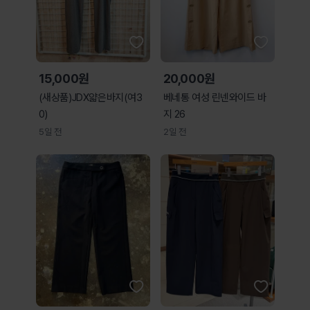
15,000원
20,000원
(새상품)JDX얇은바지(여3
베네통 여성 린넨와이드 바
0)
지 26
5일 전
2일 전