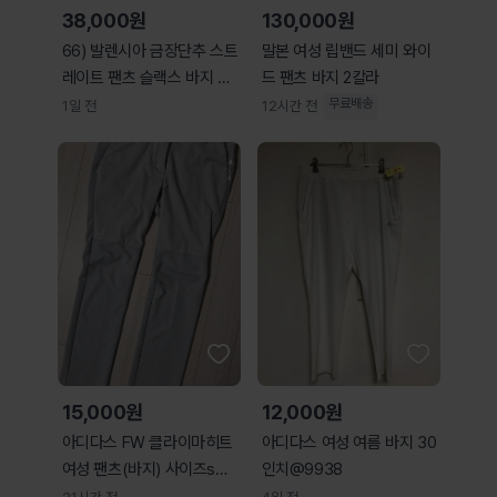
38,000원
130,000원
66) 발렌시아 금장단추 스트
말본 여성 립밴드 세미 와이
레이트 팬츠 슬랙스 바지 여
드 팬츠 바지 2칼라
성슬랙스
무료배송
1일 전
12시간 전
15,000원
12,000원
아디다스 FW 클라이마히트
아디다스 여성 여름 바지 30
여성 팬츠(바지) 사이즈s제
인치@9938
품명: 아디다스