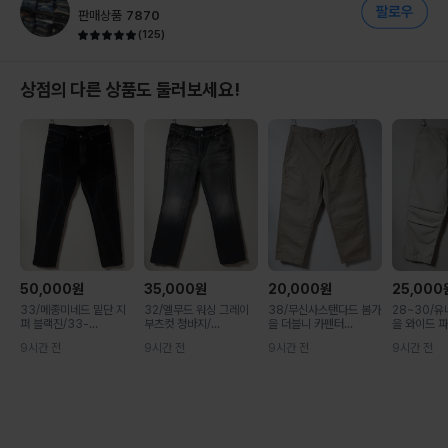
판매상품
7870
(
125
)
상점의 다른 상품도 둘러보세요!
50,000
원
35,000
원
20,000
원
25,000
33/메종미네드 밑단 지
32/엘무드 워싱 그레이
38/무신사스탠다드 봄가
28~30/
퍼 블랙진/33-...
부츠컷 청바지/...
을 더블니 카펜터...
을 와이드 파라
9시간 전
9시간 전
9시간 전
9시간 전