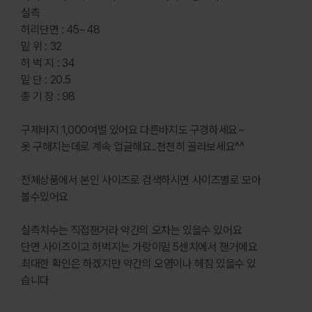
실측
허리단면 : 45~48
밑 위 : 32
허 벅 지 : 34
밑 단 : 20.5
총 기 장 : 98
구제바지 1,000여벌 있어요 다른바지도 구경하세요~
옷 구해지는데로 계속 업글해요..천천히 골라보세요^^
전체상품에서 본인 사이즈로 검색하시면 사이즈별로 모아
볼수있어요
실측치수는 직접잰거라 약간의 오차는 있을수 있어요
단면 사이즈이고 허벅지는 가랑이밑 5센치에서 잰거에요
최대한 확인은 하겠지만 약간의 오염이나 헤짐 있을수 있
습니다