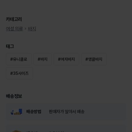
카테고리
여성 의류
바지
태그
#
유니클로
#
바지
#
여자바지
#
앵클바지
#
35사이즈
배송정보
배송방법
판매자가 알아서 배송