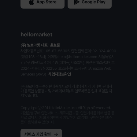
(주) 헬로마켓
대표 : 윤효준
사업자등록번호: 105-87-56305
안전결제 문의: 02-324-4090
(평일 10시~16시)
이메일: help@hellomarket.com
서울특별시
강남구 영동대로 424, 4층 (대치동, 사조빌딩)
통신판매업신고번호:
2024-서울강남-02255
호스팅서비스 제공자: Amazon Web
Services (AWS)
사업자정보확인
(주)헬로마켓은 통신판매중개자로서 거래당사자가 아니며, 판매자
가 등록한 상품정보 및 거래에 대해 (주)헬로마켓은 일체 책임을 지
지 않습니다.
Copyright ⓒ 2011 HelloMarket Inc. All Rights Reserved.
기업은행 구매 안전 서비스 (채무지급보증) 안전거래를 위해 현금 등
으로 결제 시, 저희 사이트에서 가입한 기업은행의 구매안전서비스
를 이용하실 수 있습니다.