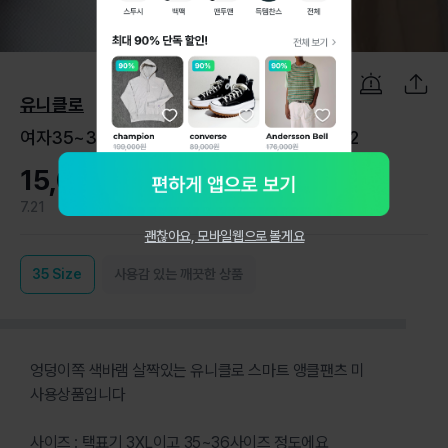
1
/
8
유니클로
여자35~36/유니클로 스마트 앵클팬츠/35-532
15,000원
7.21
0
괜찮아요, 모바일웹으로 볼게요
35
Size
사용감 있는 깨끗한 상품
엉덩이쪽 색바램 살짝있는 유니클로 스마트 앵클팬츠 미
사용상품입니다
사이즈 : 택표기 3XL이고 35~36사이즈 정도에요