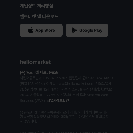
개인정보 처리방침
헬로마켓 앱 다운로드
(주) 헬로마켓
대표 : 윤효준
사업자등록번호: 105-87-56305
안전결제 문의: 02-324-4090
(평일 10시~16시)
이메일: help@hellomarket.com
서울특별시
강남구 영동대로 424, 4층 (대치동, 사조빌딩)
통신판매업신고번호:
2024-서울강남-02255
호스팅서비스 제공자: Amazon Web
Services (AWS)
사업자정보확인
(주)헬로마켓은 통신판매중개자로서 거래당사자가 아니며, 판매자
가 등록한 상품정보 및 거래에 대해 (주)헬로마켓은 일체 책임을 지
지 않습니다.