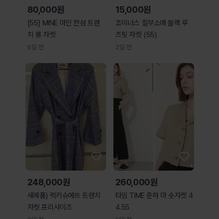
80,000원
15,000원
[55] MINE 마인 한섬 트렌
조이너스 칠부소매 블랙 루
치 롱 자켓
즈핏 자켓 (55)
6일 전
2일 전
248,000원
260,000원
새제품) 럭키슈에뜨 트렌치
타임 TIME 춘하 마 숏자켓 4
자켓 프리사이즈
4.55