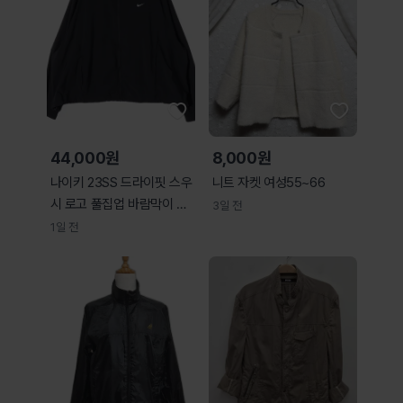
44,000원
8,000원
나이키 23SS 드라이핏 스우
니트 자켓 여성55~66
시 로고 풀집업 바람막이 재
3일 전
킷
1일 전