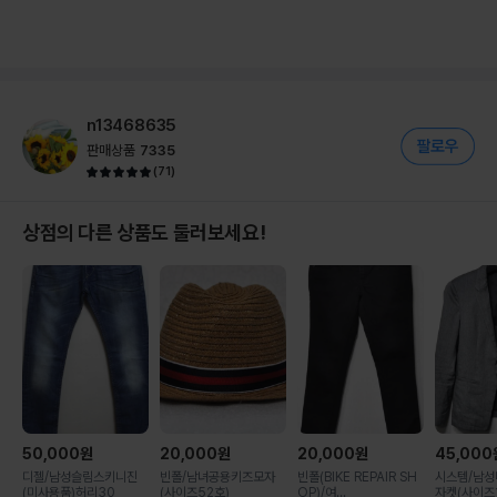
n13468635
판매상품
7335
(
71
)
상점의 다른 상품도 둘러보세요!
50,000
원
20,000
원
20,000
원
45,000
디젤/남성슬림스키니진
빈폴/남녀공용키즈모자
빈폴(BIKE REPAIR SH
시스템/남
(미사용품)허리30
(사이즈52호)
OP)/여...
자켓(사이즈10