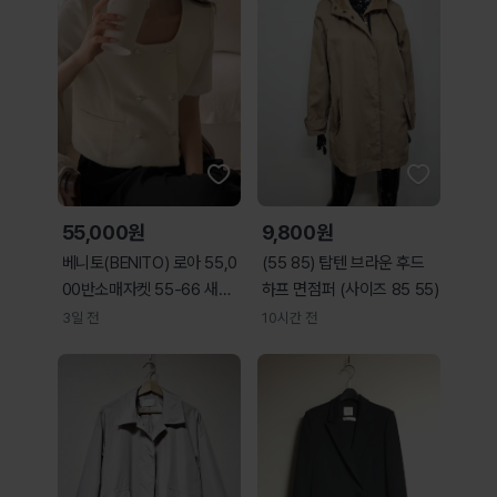
55,000원
9,800원
베니토(BENITO) 로아 55,0
(55 85) 탑텐 브라운 후드
00반소매자켓 55-66 새상
하프 면점퍼 (사이즈 85 55)
품
3일 전
10시간 전