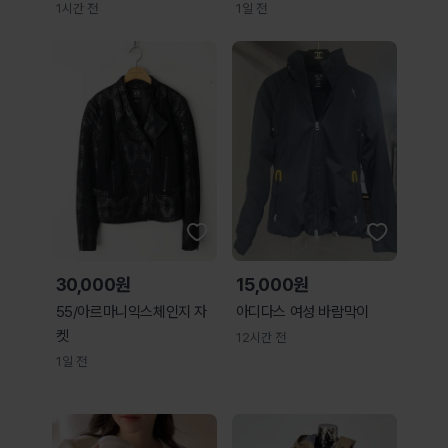
1시간 전
1일 전
30,000원
15,000원
55/아르마니익스체인지 자
아디다스 여성 바람막이
켓
12시간 전
1일 전