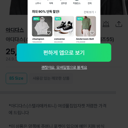
1
/
10
아디다스
아디다스(스텔라매카트니)/여성풀집업자켓(사이즈55)
25,900원
24.9.30
0
괜찮아요, 모바일웹으로 볼게요
85
Size
사용감 있는 깨끗한 상품
*아디다스(스텔라매카트니) 여성풀집업자켓 저렴한 가격
에 드립니다
*이 상품은 양쪽에 주머니 포켓이 있으며 메인 지퍼 방식