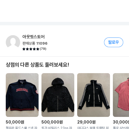
아웃핏스토어
판매상품
11096
(
79
)
상점의 다른 상품도 둘러보세요!
50,000
원
500,000
원
29,000
원
30,000
챔피온 올드스쿨 스냅 자
토가 비릴리스 23ss 자
아디다스 블랙 트랙탑 져
폴로 샴브레