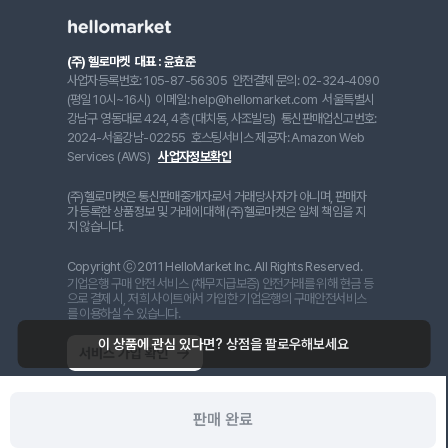
(주) 헬로마켓
대표 : 윤효준
사업자등록번호: 105-87-56305
안전결제 문의: 02-324-4090
(평일 10시~16시)
이메일: help@hellomarket.com
서울특별시
강남구 영동대로 424, 4층 (대치동, 사조빌딩)
통신판매업신고번호:
2024-서울강남-02255
호스팅서비스 제공자: Amazon Web
Services (AWS)
사업자정보확인
(주)헬로마켓은 통신판매중개자로서 거래당사자가 아니며, 판매자
가 등록한 상품정보 및 거래에 대해 (주)헬로마켓은 일체 책임을 지
지 않습니다.
Copyright ⓒ 2011 HelloMarket Inc. All Rights Reserved.
기업은행 구매 안전 서비스 (채무지급보증) 안전거래를 위해 현금 등
으로 결제 시, 저희 사이트에서 가입한 기업은행의 구매안전서비스
를 이용하실 수 있습니다.
판매 완료