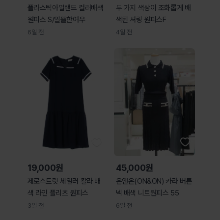
플라스틱아일랜드 컬러배색
두 가지 색상이 조화롭게 배
원피스 S/알뜰한여우
색된 셔링 원피스F
6일 전
4일 전
19,000원
45,000원
제로스트릿 세일러 칼라 배
온앤온(ON&ON) 카라 버튼
색 라인 플리츠 원피스
넥 배색 니트원피스 55
3일 전
6일 전