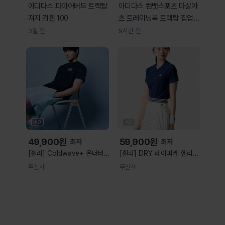
아디다스 파이어버드 트랙탑
아디다스 컴뱃스포츠 마샬아
져지 검흰 100
츠 트레이닝복 트랙탑 집업
저지 다크블루/오렌지
3일 전
9시간 전
49,900
원
59,900
원
최저
최저
[휠라] Coldwave+ 온더비치
[휠라] DRY 레이피케 헨리넥
반팔티
반팔티
무신사
무신사
(FS262RS01X029001)
(FS262RS11U004462)
1100FS262RS01X029001
1100FS262RS11U004462