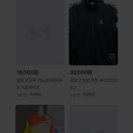
16,000원
32,000원
일판 르꼬꾸 기능성카라티9
르꼬끄 집업 자켓 사이즈100
8~100사이즈
(L)
무료배송
무료배송
3일 전
5일 전