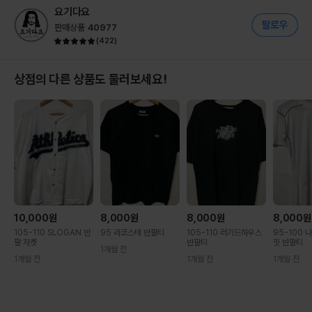
요기다요
판매상품
40977
(
422
)
상점의 다른 상품도 둘러보세요!
10,000
원
8,000
원
8,000
원
8,000
원
105-110 SLOGAN 반
95 라코스테 반팔티
105-110 러기드하우스
95-100 
팔 자켓
반팔티
핏 반팔티
1개월 전
1개월 전
1개월 전
1개월 전