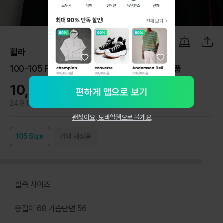
1
/
5
휠라
100-105 FILA 휠라 기능성 트랙탑 져지 집업 정품
10,000원
24.9.12
0
괜찮아요, 모바일웹으로 볼게요
105
Size
거의 새상품
실측 사이즈
총길이 68 가슴단면 56