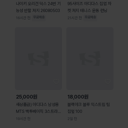
나이키 오리건 덕스 24번 기
95사이즈 아디다스 집업 자
능성 반팔 져지 26080503
켓 져지 테니스 운동 런닝
무료배송
무료배송
16시간 전
21시간 전
25,000원
18,000원
새상품급) 아디다스 남성용
블랙야크 블루 익스트림 팀
MTS 백투베이직 3스트라이
집엎 100
프 트랙탑 집업 저
19시간 전
2일 전