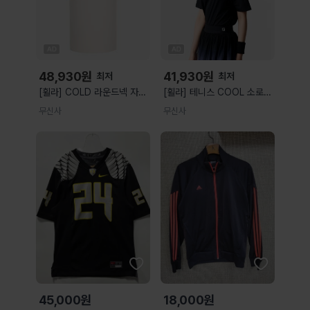
48,930
원
41,930
원
최저
최저
[휠라] COLD 라운드넥 자카
[휠라] 테니스 COOL 소로나
드 반팔티
백그래픽 반팔티
무신사
무신사
(FS262RS11M001191)
(FS262RS11X002001)
1100FS262RS11M001191
1100FS262RS11X002001
45,000원
18,000원