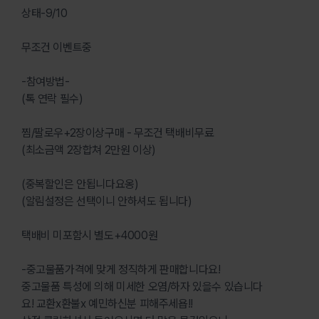
상태-9/10
무조건 이벤트중
-참여방법-
(톡 연락 필수)
찜/팔로우+2장이상구매 - 무조건 택배비무료
(최소금액 2장합쳐 2만원 이상)
(중복할인은 안됩니다요옹)
(알림설정은 선택이니 안하셔도 됩니다)
택배비 미포함시 별도+4000원
-중고물품가격에 맞게 정직하게 판매합니다요!
중고물품 특성에 의해 미세한 오염/하자 있을수 있습니다
요! 교환x환불x 예민하신분 피해주세욥!!