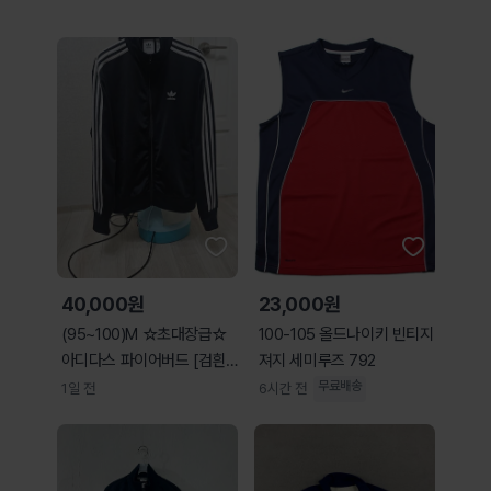
40,000원
23,000원
(95~100)M ☆초대장급☆
100-105 올드나이키 빈티지
아디다스 파이어버드 [검흰]
져지 세미루즈 792
트랙탑져지
무료배송
1일 전
6시간 전