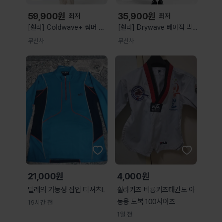
59,900
원
35,900
원
최저
최저
[휠라] Coldwave+ 썸머 일
[휠라] Drywave 베이직 빅
러스트 반팔티
리니어 반팔티
무신사
무신사
(FS262RS01X026061)
(FS262RS01X018001)
1100FS262RS01X026061
1100FS262RS01X018001
21,000원
4,000원
밀레의 기능성 집업 티셔츠L
휠라키즈 비룡키즈태권도 아
동용 도복 100사이즈
19시간 전
1일 전