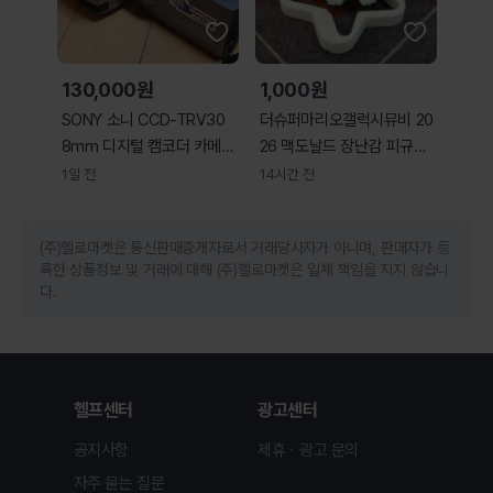
130,000원
1,000원
SONY 소니 CCD-TRV30
더슈퍼마리오갤럭시뮤비 20
8mm 디지털 캠코더 카메라
26 맥도날드 장난감 피규어
핸디캠
6cm 1개당가격
1일 전
14시간 전
(주)헬로마켓은 통신판매중개자로서 거래당사자가 아니며, 판매자가 등
록한 상품정보 및 거래에 대해 (주)헬로마켓은 일체 책임을 지지 않습니
다.
헬프센터
광고센터
공지사항
제휴ㆍ광고 문의
자주 묻는 질문