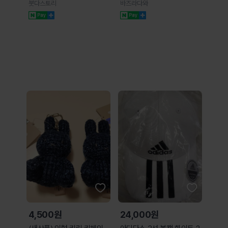
염주 천주 불교 염주 최고급
메훔 불교팔찌
붓다스토리
바즈라다와
천주
4,500원
24,000원