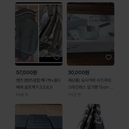
57,000원
30,000원
벤츠경량5분할캐디백+골드
새상품) 요시카와 쉬즈쿠킹
베에 골프채 P,3,5,8,9
스테인레스 밀크팬 15cm 편
수냄비
53분 전
7시간 전