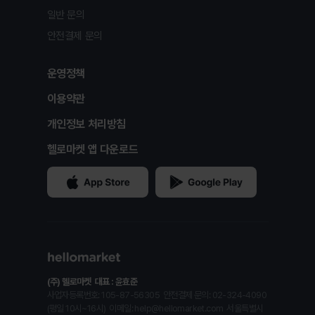
일반 문의
안전결제 문의
운영정책
이용약관
개인정보 처리방침
헬로마켓 앱 다운로드
(주) 헬로마켓
대표 : 윤효준
사업자등록번호: 105-87-56305
안전결제 문의: 02-324-4090
(평일 10시~16시)
이메일: help@hellomarket.com
서울특별시