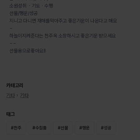
소원성취 ㆍ기도ㆍ수행
선물/행운/성공
지니고 다니면 재해를막아주고 좋은기운이 나온다고 해요
~
하늘이지켜준다는 천주옥 소장하시고 좋은기운 받으세요
~~
선물용으로좋아요!!
카테고리
기타
기타
태그
#
천주
#
수집품
#
선물
#
행운
#
성공