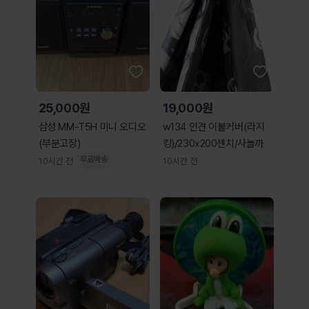
25,000원
19,000원
삼성 MM-T5H 미니 오디오
w134 인견 이불커버(라지
(부분고장)
킹)/230x200센치/사놀까
무료배송
10시간 전
10시간 전