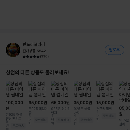
판도라갤러리
판매상품
5542
(
330
)
상점의 다른 상품도 둘러보세요!
100,000
65,000
원
65,000
원
35,000
원
15,000
원
85,0
원
은925 목걸이
925은 인디언
925은 해골
천주옥 팔찌
5
줄
반지
반지
원
은925 해골
5
4
4
년
전신 펜던트
년
년
년
전
935은
5
전
전
전
걸이
년
전