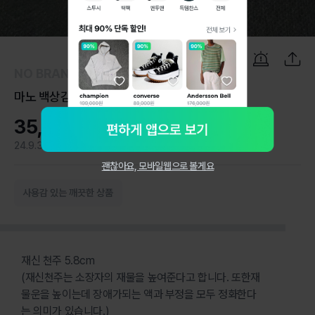
1
/
12
NO BRAND
마노 백상감 재신 천주 5.8cm
35,000원
24.9.3
0
괜찮아요, 모바일웹으로 볼게요
사용감 있는 깨끗한 상품
재신 천주 5.8cm
(재신천주는 소장자의 재물을 높여준다고 합니다. 또한재
물운을 높이는데 장애가되는 액과 부정을 모두 정화한다
는 의미가 있습니다.)