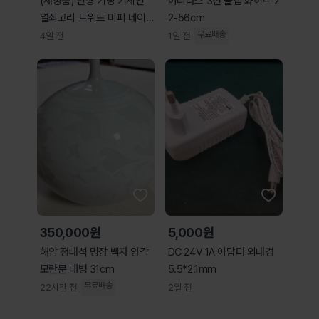
(새상품) 인형 키링 키체인
아디다스 3선 볼캡 화이트 2
열쇠고리 트위드 미피 네이
2-56cm
비 8cm
무료배송
4일 전
1일 전
350,000원
5,000원
해암 정태석 명장 백자 양각
DC 24V 1A 아답터 외내경
모란문 대병 31cm
5.5*2.1mm
무료배송
22시간 전
2일 전